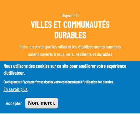
Objectif
11
VILLES ET COMMUNAUTÉS
DURABLES
Faire en sorte que les villes et les établissements humains
soient ouverts à tous, sûrs, résilients et durables
Nous utilisons des cookies sur ce site pour améliorer votre expérience
d'utilisateur.
En cliquant sur "Accepter" vous donnez votre consentement à l'utilisation des cookies.
En savoir plus
Accepter
Non, merci.
Accueil
Description des ODD
Villes et Communautés Durables
Faire en sorte que les villes et les
établissements humains soient ouverts à