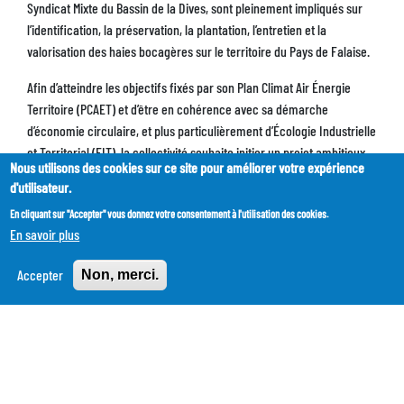
Syndicat Mixte du Bassin de la Dives, sont pleinement impliqués sur
l’identification, la préservation, la plantation, l’entretien et la
valorisation des haies bocagères sur le territoire du Pays de Falaise.
Afin d’atteindre les objectifs fixés par son Plan Climat Air Énergie
Territoire (PCAET) et d’être en cohérence avec sa démarche
d’économie circulaire, et plus particulièrement d’Écologie Industrielle
et Territorial (EIT), la collectivité souhaite initier un projet ambitieux
Nous utilisons des cookies sur ce site pour améliorer votre expérience
de développement d’une filière bois énergie locale issue d’une
d'utilisateur.
gestion durable des haies bocagères. L’enjeu est de formaliser un
En cliquant sur "Accepter" vous donnez votre consentement à l'utilisation des cookies.
nouveau modèle économique, favorisant la coopération des
En savoir plus
nombreux acteurs déjà impliqués sur cette thématique, à faire le lien
entre la ressource et ses débouchés possibles, tout en instaurant des
Accepter
Non, merci.
Plans de Gestion Durable des haies. La plantation, l’entretien et la
valorisation sont essentiels pour respecter le cycle de vie des haies
et obtenir ainsi tous les bénéfices écologiques, économiques et
sociaux qui lui sont liés.
En savoir plus