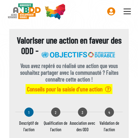
Aller
au
contenu
principal
Valoriser une action en faveur des
ODD -
Vous avez repéré ou réalisé une action que vous
souhaitez partager avec la communauté ? Faites
connaître cette action !
Conseils pour la saisie d'une action
1
2
3
4
Descriptif de
Qualification de
Association avec
Validation de
l'action
l'action
des ODD
l'action