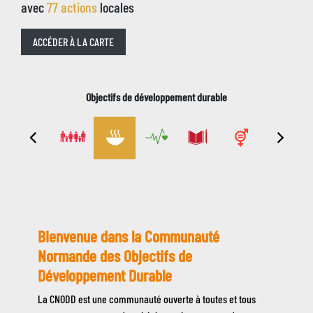
avec
77
action
s
locale
s
ACCÉDER À LA CARTE
Objectifs de développement durable
Bienvenue dans la Communauté
Description
de
Normande des Objectifs de
la
Développement Durable
page
La CNODD est une communauté ouverte à toutes et tous
d'accueil