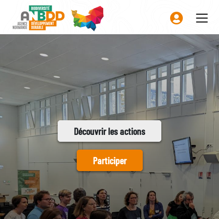
Aller
au
contenu
principal
Découvrir les actions
Participer