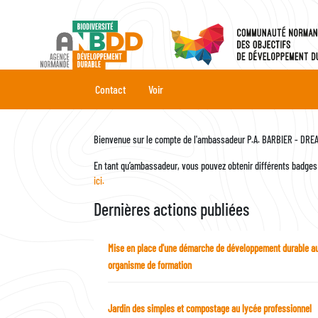
Aller
au
contenu
principal
Onglets
Contact
Voir
principaux
Bienvenue sur le compte de l'ambassadeur P.A. BARBIER - DR
En tant qu’ambassadeur, vous pouvez obtenir différents badges 
ici.
Dernières actions publiées
Mise en place d'une démarche de développement durable au
organisme de formation
Jardin des simples et compostage au lycée professionnel