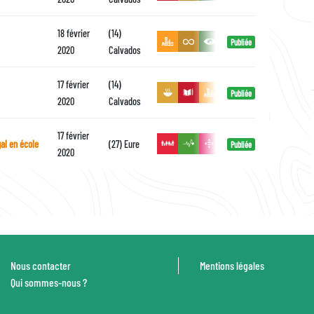
18 février
(14)
Publiée
2020
Calvados
17 février
(14)
Publiée
2020
Calvados
17 février
al en école
(27) Eure
Publiée
2020
d
Pied
Nous contacter
Mentions légales
Qui sommes-nous ?
de