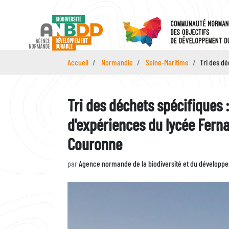
Aller
au
contenu
principal
Accueil
Normandie
Seine-Maritime
Tri des d
Tri des déchets spécifiques 
d'expériences du lycée Fern
Couronne
par
Agence normande de la biodiversité et du développ