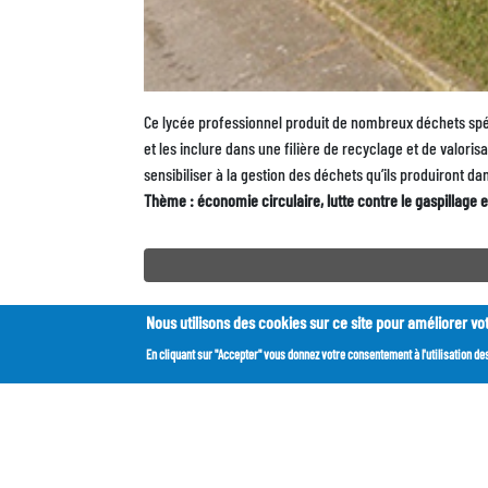
Description
Ce lycée professionnel produit de nombreux déchets spé
et les inclure dans une filière de recyclage et de valoris
sensibiliser à la gestion des déchets qu’ils produiront da
Thème : économie circulaire, lutte contre le gaspillage e
Facebook
Twitter
LinkedIn
Nous utilisons des cookies sur ce site pour améliorer vot
En cliquant sur "Accepter" vous donnez votre consentement à l'utilisation de
Pie
de