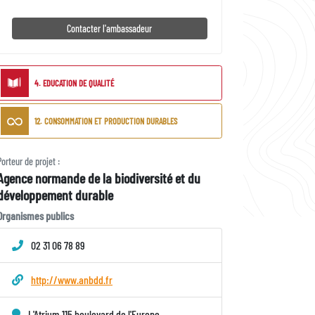
Contacter l'ambassadeur
ODD
4. EDUCATION DE QUALITÉ
liés
12. CONSOMMATION ET PRODUCTION DURABLES
Porteur
Porteur de projet :
Agence normande de la biodiversité et du
de
développement durable
projet
Type
Organismes publics
de
porteur
02 31 06 78 89
http://www.anbdd.fr
L'Atrium 115 boulevard de l'Europe