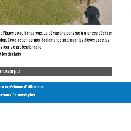
cifiques et/ou dangereux. La démarche consiste à trier ces déchets
ation. Cette action permet également d’impliquer les élèves et de les
ns leur vie professionnelle.
t les déchets
En savoir plus
re expérience d'utilisateur.
En savoir plus
s cookies.
d
Pied
Nous contacter
Mentions légales
Qui sommes-nous ?
de