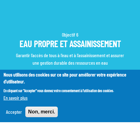
Objectif
6
EAU PROPRE ET ASSAINISSEMENT
Garantir l’accès de tous à l’eau et à l’assainissement et assurer
une gestion durable des ressources en eau
Nous utilisons des cookies sur ce site pour améliorer votre expérience
d'utilisateur.
En cliquant sur "Accepter" vous donnez votre consentement à l'utilisation des cookies.
En savoir plus
Accepter
Non, merci.
Accueil
Description des ODD
Eau propre et Assainissement
Garantir l’accès de tous à l’eau et à