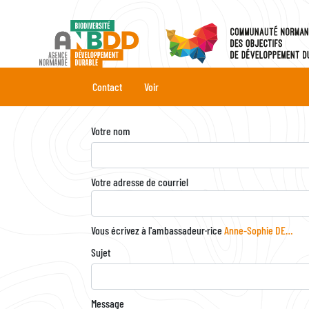
Aller
au
contenu
principal
Onglets
Contact
Voir
principaux
Votre nom
Votre adresse de courriel
Vous écrivez à l'ambassadeur·rice
Anne-Sophie DE…
Sujet
Message