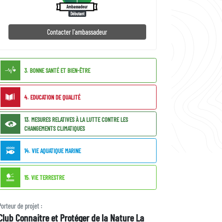
Ambassadeur
Débutant
Contacter l'ambassadeur
ODD
3. BONNE SANTÉ ET BIEN-ÊTRE
liés
4. EDUCATION DE QUALITÉ
13. MESURES RELATIVES À LA LUTTE CONTRE LES
CHANGEMENTS CLIMATIQUES
14. VIE AQUATIQUE MARINE
15. VIE TERRESTRE
Porteur
Porteur de projet :
Club Connaitre et Protéger de la Nature La
de