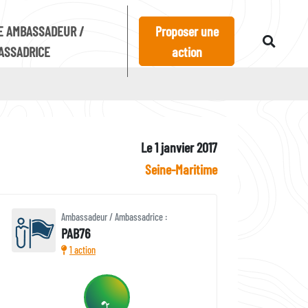
E AMBASSADEUR /
Proposer une
ASSADRICE
action
Le 1 janvier 2017
Seine-Maritime
Ambassadeur / Ambassadrice :
PAB76
1 action