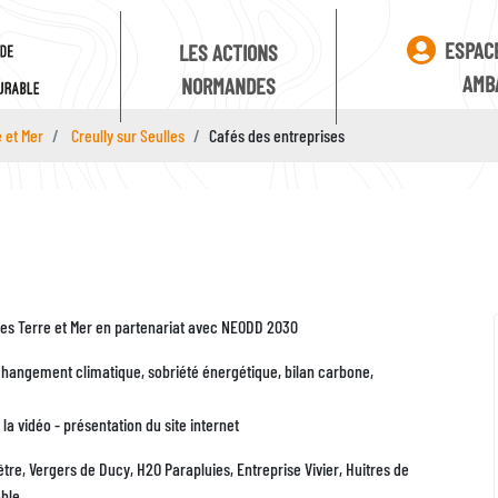
ESPAC
LES ACTIONS
AMB
NORMANDES
e et Mer
Creully sur Seulles
Cafés des entreprises
Identifiant
Zone
ulles Terre et Mer en partenariat avec NEODD 2030
u changement climatique, sobriété énergétique, bilan carbone,
a vidéo - présentation du site internet
être, Vergers de Ducy, H2O Parapluies, Entreprise Vivier, Huitres de
able