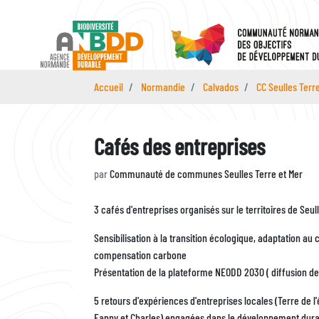
Aller
au
contenu
principal
Accueil
Normandie
Calvados
CC Seulles Terr
Cafés des entreprises
par
Communauté de communes Seulles Terre et Mer
Description
3 cafés d'entreprises organisés sur le territoires de Se
Sensibilisation à la transition écologique, adaptation a
compensation carbone
Présentation de la plateforme NEODD 2030 ( diffusion de l
5 retours d'expériences d'entreprises locales (Terre de l'
Fanny et Charles) engagées dans le développement dur