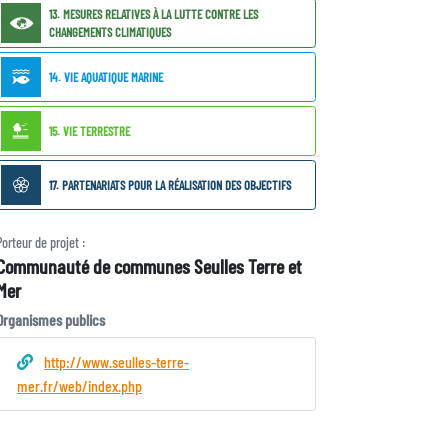
13. MESURES RELATIVES À LA LUTTE CONTRE LES
CHANGEMENTS CLIMATIQUES
14. VIE AQUATIQUE MARINE
15. VIE TERRESTRE
17. PARTENARIATS POUR LA RÉALISATION DES OBJECTIFS
Porteur
Porteur de projet :
Communauté de communes Seulles Terre et
de
Mer
projet
Type
Organismes publics
de
porteur
http://www.seulles-terre-
mer.fr/web/index.php