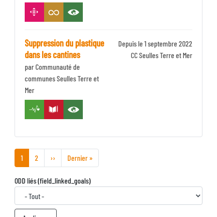
Suppression du plastique
Depuis le 1 septembre 2022
dans les cantines
Identifiant
CC Seulles Terre et Mer
par Communauté de
Zone
communes Seulles Terre et
Mer
Page
1
Page
2
Page
››
Dernière
Dernier »
courante
suivante
page
ODD liés (field_linked_goals)