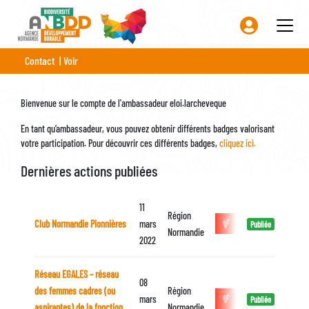
Aller
au
contenu
Onglets
principal
Contact
Voir
principaux
Bienvenue sur le compte de l'ambassadeur eloi.larcheveque
En tant qu’ambassadeur, vous pouvez obtenir différents badges valorisant
votre participation. Pour découvrir ces différents badges,
cliquez ici.
Dernières actions publiées
11
Région
Club Normandie Pionnières
mars
Publiée
Normandie
2022
Réseau EGALES – réseau
08
des femmes cadres (ou
Région
mars
Publiée
aspirantes) de la fonction
Normandie