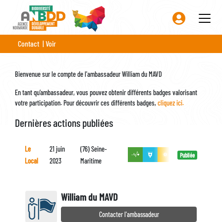
Aller
au
contenu
Onglets
principal
Contact
Voir
principaux
Bienvenue sur le compte de l'ambassadeur William du MAVD
En tant qu’ambassadeur, vous pouvez obtenir différents badges valorisant
votre participation. Pour découvrir ces différents badges,
cliquez ici.
Dernières actions publiées
Le
21 juin
(76) Seine-
Publiée
Local
2023
Maritime
William du MAVD
Contacter l'ambassadeur