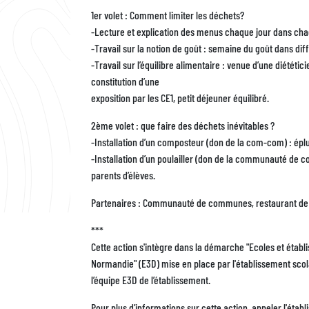
1er volet : Comment limiter les déchets?
-Lecture et explication des menus chaque jour dans cha
-Travail sur la notion de goût : semaine du goût dans dif
-Travail sur l’équilibre alimentaire : venue d’une diététi
constitution d’une
exposition par les CE1, petit déjeuner équilibré.
2ème volet : que faire des déchets inévitables ?
-Installation d’un composteur (don de la com-com) : épl
-Installation d’un poulailler (don de la communauté de co
parents d’élèves.
Partenaires : Communauté de communes, restaurant de la
***
Cette action s'intègre dans la démarche "Ecoles et éta
Normandie" (E3D) mise en place par l'établissement scol
l’équipe E3D de l’établissement.
Pour plus d’informations sur cette action, appeler l'é