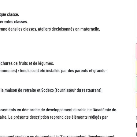
que classe.
férentes classes.
cienne dans les classes, ateliers décloisonnés en maternelle,
uchures de fruits et de légumes.
mmunes) : l’enclos ont été installés par des parents et grands-
 maison de retraite et Sodexo (fournisseur du restaurant)
blissements en démarche de développement durable de l'Académie de
aire. La présente description reprend des éléments rédigés par
tablissement scolaire en demandant le “Correspondant Développement