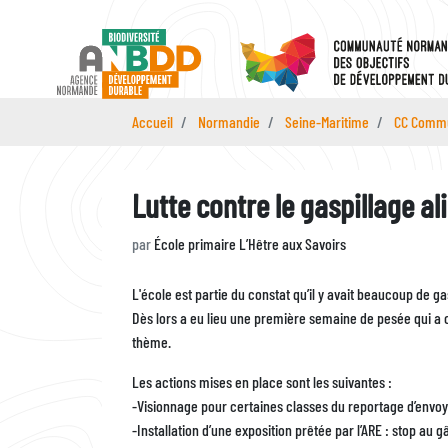
Aller
au
contenu
principal
Accueil
Normandie
Seine-Maritime
CC Commu
Lutte contre le gaspillage al
par
École primaire L’Hêtre aux Savoirs
Description
L'école est partie du constat qu’il y avait beaucoup de ga
Dès lors a eu lieu une première semaine de pesée qui a con
thème.
Les actions mises en place sont les suivantes :
-Visionnage pour certaines classes du reportage d’envoyé
-Installation d’une exposition prêtée par l’ARE : stop au g