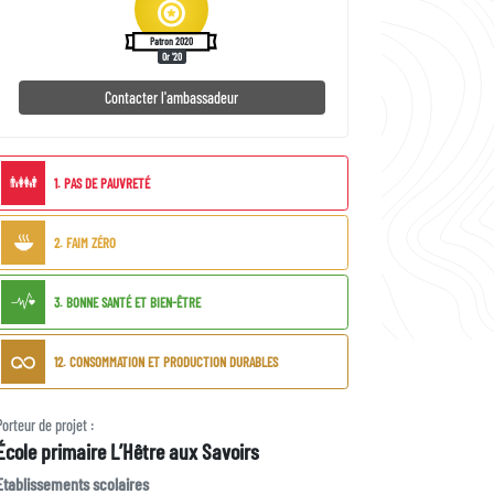
Patron 2020
Or '20
Contacter l'ambassadeur
ODD
1. PAS DE PAUVRETÉ
liés
2. FAIM ZÉRO
3. BONNE SANTÉ ET BIEN-ÊTRE
12. CONSOMMATION ET PRODUCTION DURABLES
Porteur
Porteur de projet :
École primaire L’Hêtre aux Savoirs
de
projet
Type
Etablissements scolaires