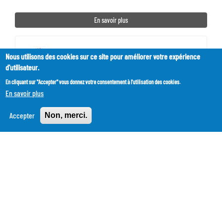
En savoir plus
Ambassadeur / Ambassadrice :
Nous utilisons des cookies sur ce site pour améliorer votre expérience
FNE Normandie
d'utilisateur.
17 actions
En cliquant sur "Accepter" vous donnez votre consentement à l'utilisation des cookies.
En savoir plus
Contacter l'ambassadeur
Accepter
Non, merci.
ODD
2. FAIM ZÉRO
liés
11. VILLES ET COMMUNAUTÉS DURABLES
12. CONSOMMATION ET PRODUCTION DURABLES
13. MESURES RELATIVES À LA LUTTE CONTRE LES CHANGEMENTS