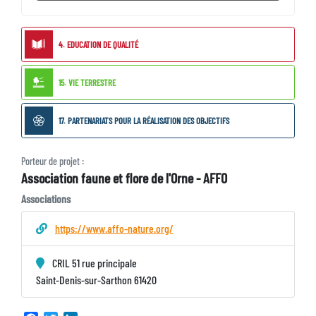
ODD
4. EDUCATION DE QUALITÉ
liés
15. VIE TERRESTRE
17. PARTENARIATS POUR LA RÉALISATION DES OBJECTIFS
Porteur
Porteur de projet :
Association faune et flore de l'Orne - AFFO
de
projet
Type
Associations
de
porteur
https://www.affo-nature.org/
CRIL 51 rue principale
Saint-Denis-sur-Sarthon 61420