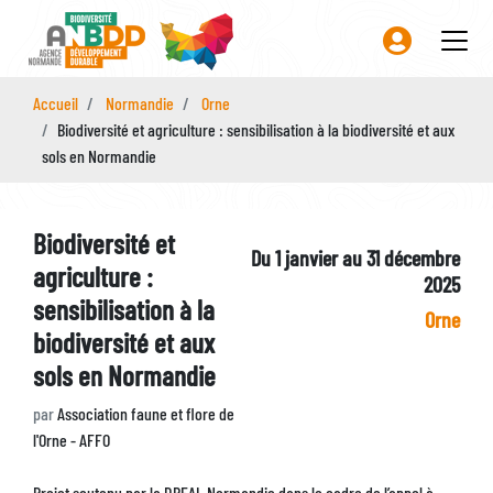
Aller
au
contenu
principal
Accueil
Normandie
Orne
Biodiversité et agriculture : sensibilisation à la biodiversité et aux
sols en Normandie
Biodiversité et
Du 1 janvier au 31 décembre
agriculture :
2025
sensibilisation à la
Identifiant
Orne
biodiversité et aux
Zone
sols en Normandie
par
Association faune et flore de
l'Orne - AFFO
Description
Projet soutenu par la DREAL Normandie dans le cadre de l’appel à