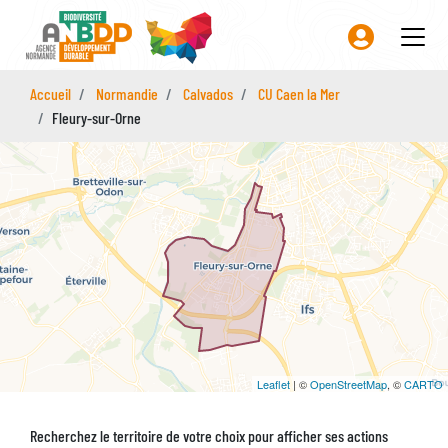
Aller
au
contenu
principal
Accueil
Normandie
Calvados
CU Caen la Mer
Fleury-sur-Orne
Leaflet
| ©
OpenStreetMap
, ©
CARTO
Recherchez le territoire de votre choix pour afficher ses actions