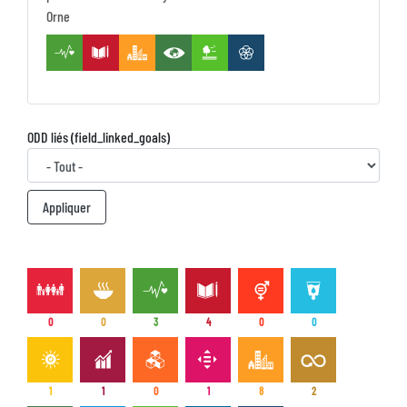
Orne
ODD liés (field_linked_goals)
0
0
3
4
0
0
1
1
0
1
8
2