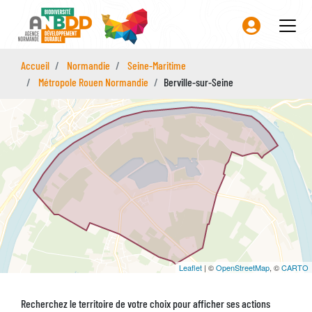
Aller
au
contenu
principal
Accueil
Normandie
Seine-Maritime
Métropole Rouen Normandie
Berville-sur-Seine
Leaflet
| ©
OpenStreetMap
, ©
CARTO
Recherchez le territoire de votre choix pour afficher ses actions