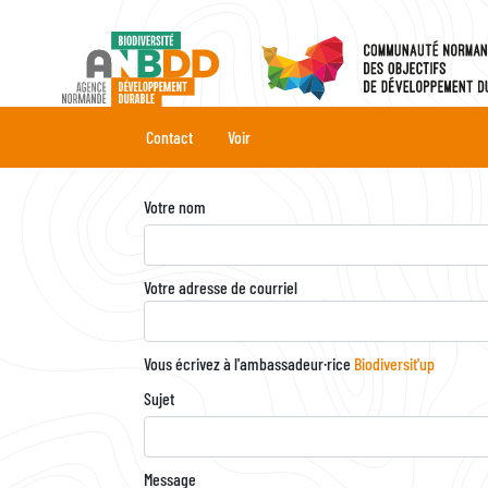
Aller
au
contenu
principal
Onglets
Contact
Voir
principaux
Votre nom
Votre adresse de courriel
Vous écrivez à l'ambassadeur·rice
Biodiversit'up
Sujet
Message