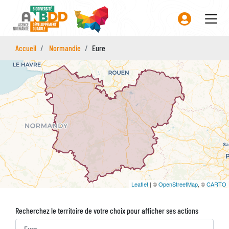
Aller
au
contenu
principal
Accueil
Normandie
Eure
Leaflet
| ©
OpenStreetMap
, ©
CARTO
Recherchez le territoire de votre choix pour afficher ses actions