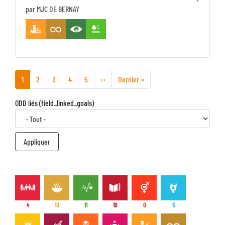
par MJC DE BERNAY
Zone
Page
1
Page
2
Page
3
Page
4
Page
5
Page
››
Dernière
Dernier »
courante
suivante
page
ODD liés (field_linked_goals)
4
10
11
10
0
5