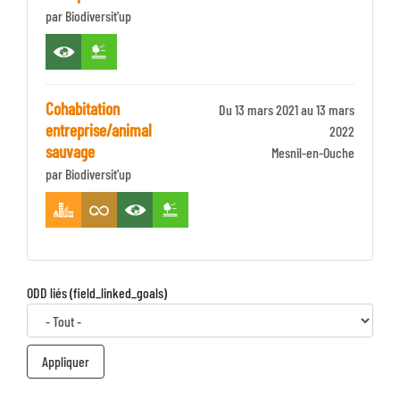
par Biodiversit'up
Cohabitation
Du 13 mars 2021 au 13 mars
entreprise/animal
2022
sauvage
Identifiant
Mesnil-en-Ouche
par Biodiversit'up
Zone
ODD liés (field_linked_goals)