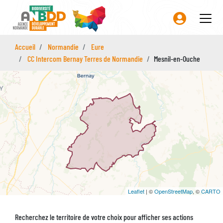
Aller
au
contenu
principal
Accueil
Normandie
Eure
CC Intercom Bernay Terres de Normandie
Mesnil-en-Ouche
Leaflet
| ©
OpenStreetMap
, ©
CARTO
Recherchez le territoire de votre choix pour afficher ses actions