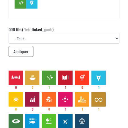
ODD liés (field_linked_goals)
0
0
1
1
0
1
0
0
0
1
1
1