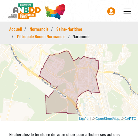
Aller
au
contenu
principal
Accueil
Normandie
Seine-Maritime
Métropole Rouen Normandie
Maromme
Leaflet
| ©
OpenStreetMap
, ©
CARTO
Recherchez le territoire de votre choix pour afficher ses actions