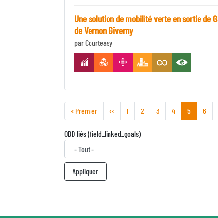
Une solution de mobilité verte en sortie de 
de Vernon Giverny
par Courteasy
Première
« Premier
Page
‹‹
Page
1
Page
2
Page
3
Page
4
Page
5
Page
6
page
précédente
courante
ODD liés (field_linked_goals)