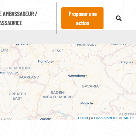
E AMBASSADEUR /
Proposer une
ASSADRICE
action
Leaflet
| ©
OpenStreetMap
, ©
CARTO