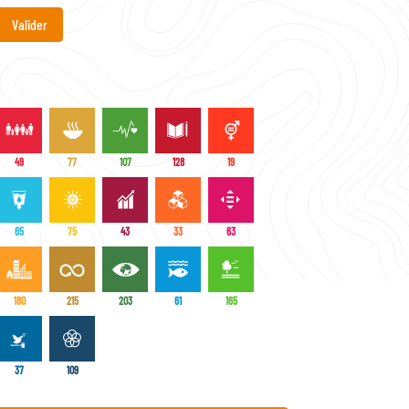
49
77
107
128
19
65
75
43
33
63
180
215
203
61
165
37
109