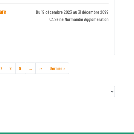
Gare
Du 19 décembre 2023 au 31 décembre 2099
Identifiant
CA Seine Normandie Agglomération
Zone
Page
7
Page
8
Page
9
…
Page
››
Dernière
Dernier »
suivante
page